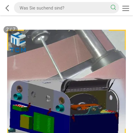
2
/
7