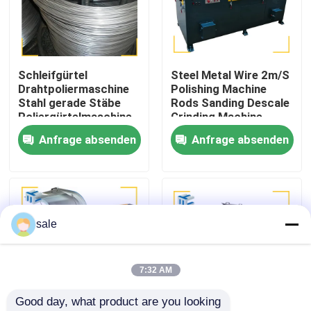
Werksbesichtigung
Schleifgürtel
Steel Metal Wire 2m/S
Qualitätskontrolle
Drahtpoliermaschine
Polishing Machine
Stahl gerade Stäbe
Rods Sanding Descale
Poliergürtelmaschine
Grinding Machine
Kontakt mit uns
380V
Anfrage absenden
Anfrage absenden
Neuigkeiten
Rechtssachen
sale
Bitte um ein Angebot
7:32 AM
Good day, what product are you looking 
Tankpoliermaschine