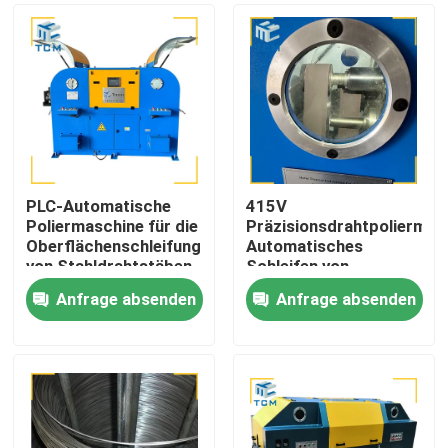
PLC-Automatische
415V
Poliermaschine für die
Präzisionsdrahtpoliermas
Oberflächenschleifung
Automatisches
von Stahldrahtstäben
Schleifen von
Metalldraht
Anfrage absenden
Anfrage absenden
Zu Hause
Produkte
Über uns