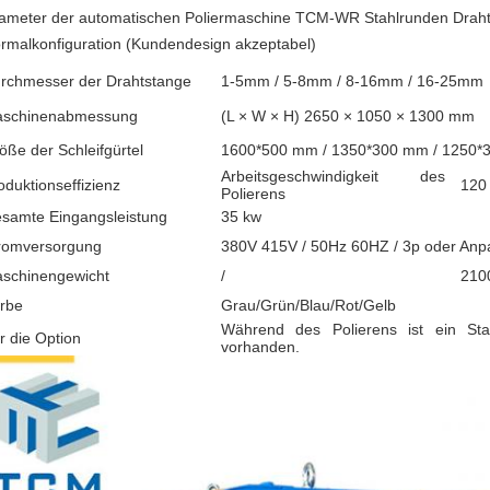
ameter der automatischen Poliermaschine TCM-WR Stahlrunden Draht
rmalkonfiguration (Kundendesign akzeptabel)
rchmesser der Drahtstange
1-5mm / 5-8mm / 8-16mm / 16-25mm
schinenabmessung
(L × W × H) 2650 × 1050 × 1300 mm
öße der Schleifgürtel
1600*500 mm / 1350*300 mm / 1250*
Arbeitsgeschwindigkeit des
oduktionseffizienz
120
Polierens
samte Eingangsleistung
35 kw
romversorgung
380V 415V / 50Hz 60HZ / 3p oder An
schinengewicht
/
210
rbe
Grau/Grün/Blau/Rot/Gelb
Während des Polierens ist ein St
r die Option
vorhanden.