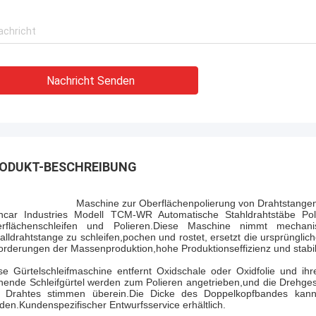
Nachricht Senden
ODUKT-BESCHREIBUNG
Maschine zur Oberflächenpolierung von Drahtstange
ncar Industries Modell TCM-WR Automatische Stahldrahtstäbe Polie
rflächenschleifen und Polieren.Diese Maschine nimmt mechan
alldrahtstange zu schleifen,pochen und rostet, ersetzt die ursprünglic
orderungen der Massenproduktion,hohe Produktionseffizienz und stabile
se Gürtelschleifmaschine entfernt Oxidschale oder Oxidfolie und ih
hende Schleifgürtel werden zum Polieren angetrieben,und die Drehges
 Drahtes stimmen überein.Die Dicke des Doppelkopfbandes kann
den.Kundenspezifischer Entwurfsservice erhältlich.