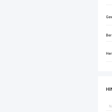
Gew
Ber
Her
HI