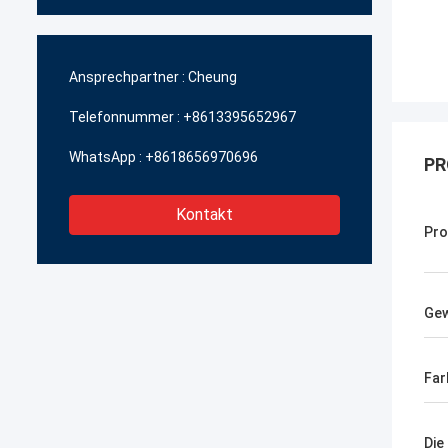
Ansprechpartner :
Cheung
Telefonnummer :
+8613395652967
WhatsApp :
+8618656970696
PR
Kontakt
Pro
Gew
Far
Die