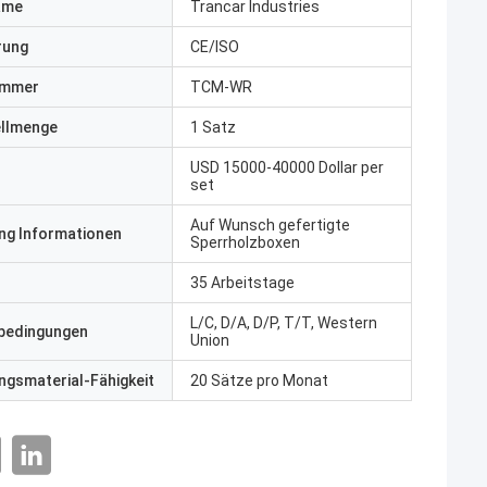
ame
Trancar Industries
erung
CE/ISO
ummer
TCM-WR
ellmenge
1 Satz
USD 15000-40000 Dollar per
set
Auf Wunsch gefertigte
ng Informationen
Sperrholzboxen
35 Arbeitstage
L/C, D/A, D/P, T/T, Western
bedingungen
Union
gsmaterial-Fähigkeit
20 Sätze pro Monat