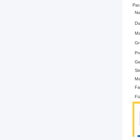
Par
No
Du
Ma
Gr
Pr
Ge
St
Ma
Fa
Fü