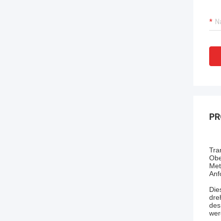
PR
Tra
Obe
Met
Anf
Die
dre
des
wer