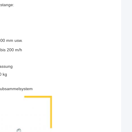
stange:
300 mm usw.
 bis 200 m/h
passung
0 kg
aubsammelsystem