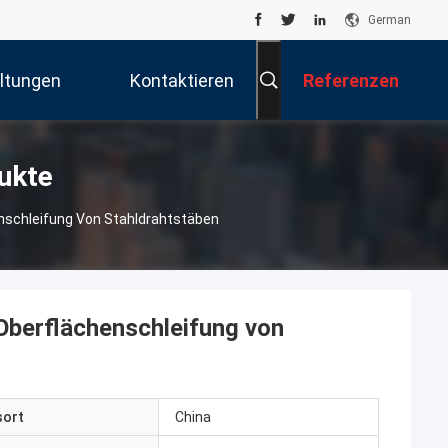
German
ltungen
Kontaktieren
Referenzen
Sie Uns
ukte
nschleifung Von Stahldrahtstäben
Oberflächenschleifung von
sort
China