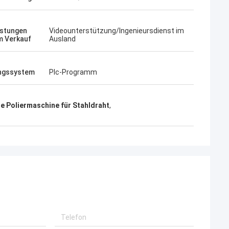
istungen
Videounterstützung/Ingenieursdienst im
m Verkauf
Ausland
ngssystem
Plc-Programm
e Poliermaschine für Stahldraht
,