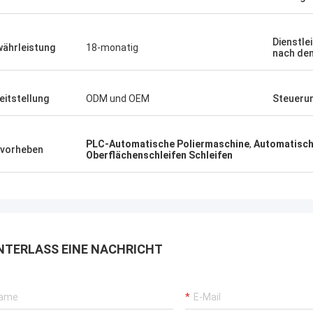
Dienstle
ährleistung
18-monatig
nach de
eitstellung
ODM und OEM
Steueru
PLC-Automatische Poliermaschine
,
Automatisch
vorheben
Oberflächenschleifen Schleifen
NTERLASS EINE NACHRICHT