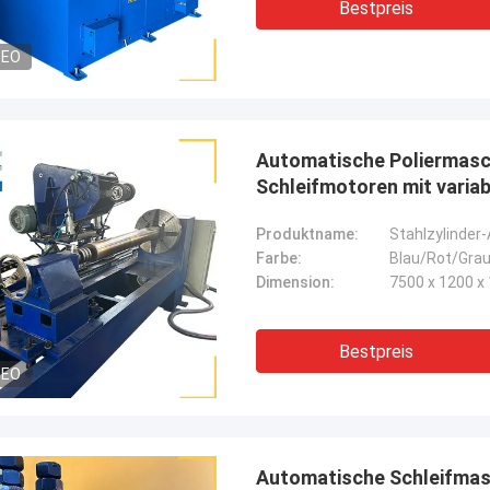
Bestpreis
DEO
Automatische Poliermasch
Schleifmotoren mit variab
μm
Produktname:
Stahlzylinder
Farbe:
Blau/Rot/Gra
Dimension:
7500 x 1200 
Bestpreis
DEO
Automatische Schleifmasc