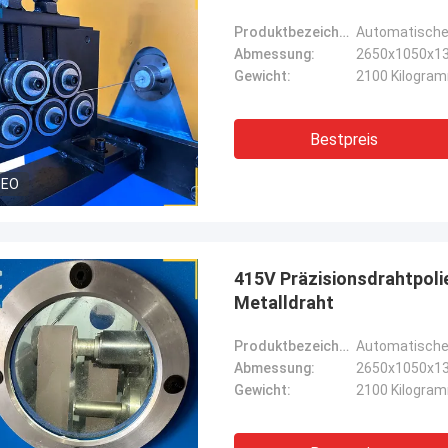
Produktbezeichnung:
Automatische 
Abmessung:
2650x1050x1
Gewicht:
2100 Kilogra
Bestpreis
DEO
415V Präzisionsdrahtpol
Metalldraht
Produktbezeichnung:
Automatische
Abmessung:
2650x1050x1
Gewicht:
2100 Kilogra