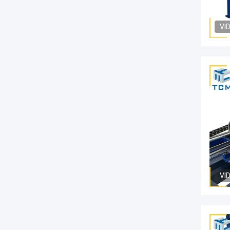
VI
VI