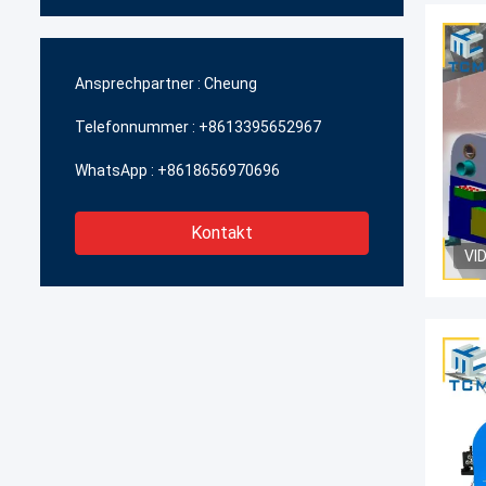
Ansprechpartner :
Cheung
Telefonnummer :
+8613395652967
WhatsApp :
+8618656970696
Kontakt
VI