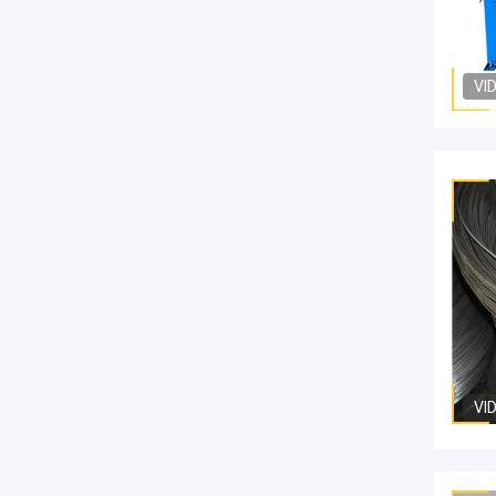
VI
VI