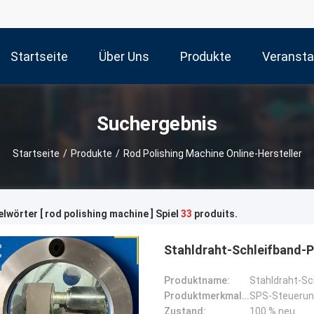
Startseite
Über Uns
Produkte
Veransta
Suchergebnis
Startseite
/
Produkte
/
Rod Polishing Machine Online-Hersteller
lwörter [ rod polishing machine ] Spiel
33
produits.
Stahldraht-Schleifband-
Produktname:
Stahldraht-Sc
Produktmerkmale:
Zustand:
100 % neu