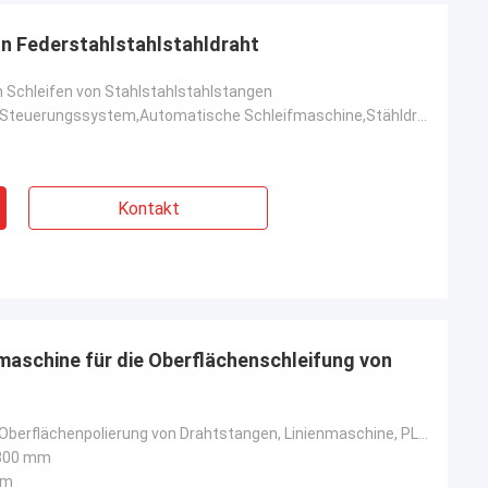
n Federstahlstahlstahldraht
Schleifen von Stahlstahlstahlstangen
SIEMENS PLC-Steuerungssystem,Automatische Schleifmaschine,Stähldrahtstab Oberflächenpolieren,Rost en
Kontakt
aschine für die Oberflächenschleifung von
Maschine zur Oberflächenpolierung von Drahtstangen, Linienmaschine, PLC-Poliermaschine
300 mm
mm