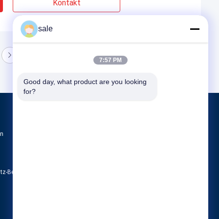
Kontakt
sale
7:57 PM
Good day, what product are you looking 
for?
Produkte
en
Tankpoliermaschine
Maschine zum Polieren der Spitze
Poliermaschine CNC
utz-Bestimmungen
Alle Kategorien