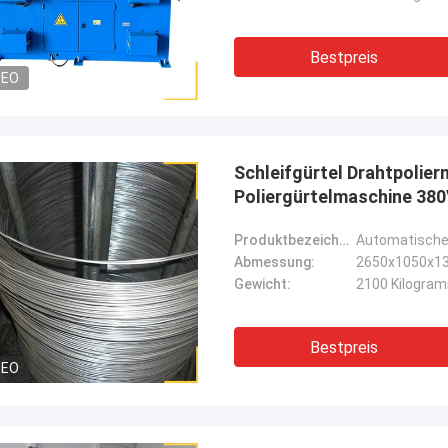
Bestpreis
DEO
Schleifgürtel Drahtpolie
Poliergürtelmaschine 38
Produktbezeichnung:
Automatische
Abmessung:
2650x1050x1
Gewicht:
2100 Kilogra
Bestpreis
DEO