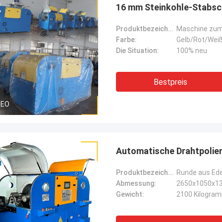
16 mm Steinkohle-Stabsc
Produktbezeichnung:
Maschine zum 
Farbe:
Gelb/Rot/Weiß
Die Situation:
100% neu
Bestpreis
DEO
Automatische Drahtpolier
Produktbezeichnung:
Abmessung:
2650x1050x1
Gewicht:
2100 Kilogra