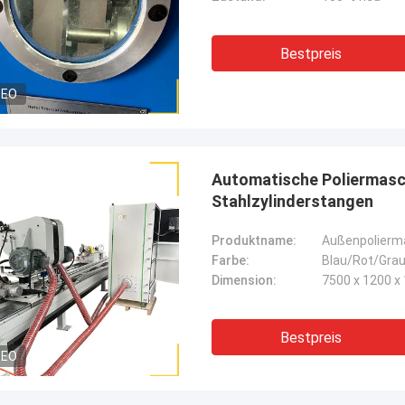
Bestpreis
DEO
Automatische Poliermasc
Stahlzylinderstangen
Produktname:
Außenpolierma
Farbe:
Blau/Rot/Gra
Dimension:
7500 x 1200 
Bestpreis
DEO