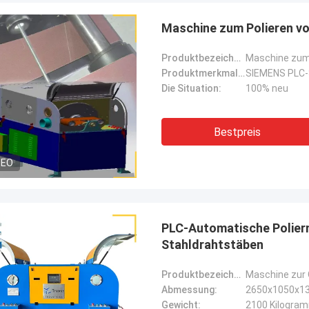
Maschine zum Polieren vo
Produktbezeichnung:
Maschine zum 
Produktmerkmale:
Die Situation:
100% neu
Bestpreis
DEO
PLC-Automatische Polierm
Stahldrahtstäben
Produktbezeichnung:
Abmessung:
2650x1050x1
Gewicht:
2100 Kilogra