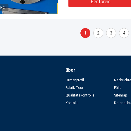
Bestpreis
DEO
1
2
3
4
über
Firmenprofil
Nachricht
Fabrik Tour
Fälle
Qualitätskontrolle
Sitemap
Kontakt
Datensch