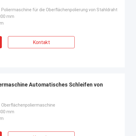
Poliermaschine für die Oberflächenpolierung von Stahldraht
300 mm
mm
Kontakt
iermaschine Automatisches Schleifen von
 Oberflächenpoliermaschine
300 mm
mm