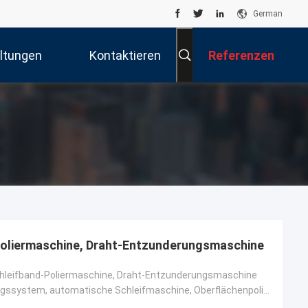
German
ltungen
Kontaktieren
Referenzen
Sie Uns
Poliermaschine, Draht-Entzunderungsmaschine
hleifband-Poliermaschine, Draht-Entzunderungsmaschine
SPS-Steuerungssystem, automatische Schleifmaschine, Oberflächenpolieren von Stahldraht, Rostentfernu