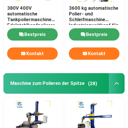
380V 400V
3600 kg automatische
Schweißpoliermaschine
automatische
Polier- und
Tankpoliermaschine
Schleifmaschine
Edelstahlkopfpolierer
Industriezweitkopf für
Tankschalenpolierer
Tankfahrzeuge
Kegelbiegmaschine
Bestpreis
Bestpreis
Polierverbrauchsmaterialien
Kontakt
Kontakt
Schweißgeräte
Maschine zum Polieren der Spitze
(28)