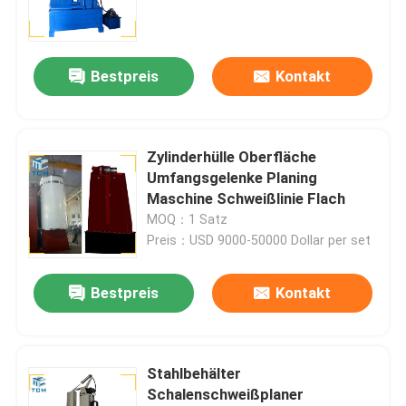
Rundschweißplaner
Bestpreis
Kontakt
Zylinderhülle Oberfläche
Umfangsgelenke Planing
Maschine Schweißlinie Flach
MOQ：1 Satz
Preis：USD 9000-50000 Dollar per set
Zu Hause
Bestpreis
Kontakt
Produkte
Stahlbehälter
Schalenschweißplaner
Über uns