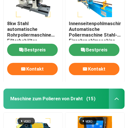
8kw Stahl
Innenseitenpohlmaschine
automatische
Automatische
Rohrpoliermaschine
Poliermaschine Stahl-
Filterbehälter
Einrohrpohlmaschine
Oberflächenpolieren
Bestpreis
Bestpreis
Kontakt
Kontakt
Maschine zum Polieren von Draht
(15)