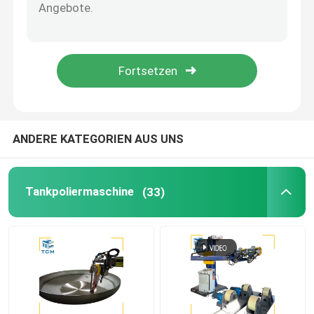
Maschine zum Polieren der Spitze
Poliermaschine CNC
Automatische Rohrpoliermaschine
ANDERE KATEGORIEN AUS UNS
Maschine zum Polieren von Draht
Tankpoliermaschine
(33)
Blechpoliermaschine
Automatische Poliermaschine mit Stahlellebogen
Schweißplaner