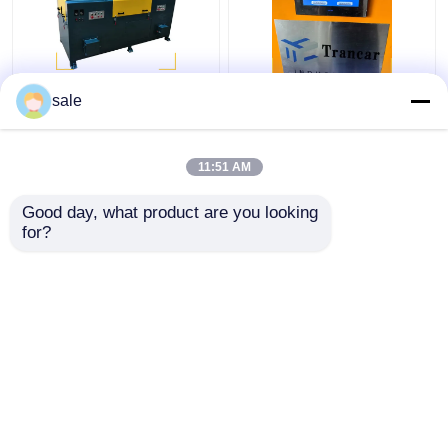
Steel Metal Wire 2m/S
120 - 200 m/h
sale
Polishing Machine
Automatische
Rods Sanding Descale
Rostentfernung
Grinding Machine
Maschine Draht
11:51 AM
Oberfläche Schleifen
Bestpreis
Bestpreis
Linishing
Good day, what product are you looking 
for?
Kontakt
Kontakt
Sehen Sie mehr an
Startseite
Über uns
Kontakt
Sitemap
Datenschutzrichtlinie