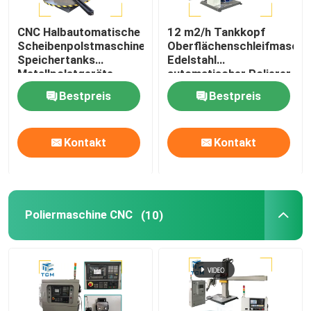
CNC Halbautomatische
12 m2/h Tankkopf
Scheibenpolstmaschine
Oberflächenschleifmaschi
Speichertanks
Edelstahl
Metallpolstgeräte
automatischer Polierer
Bestpreis
Bestpreis
Kontakt
Kontakt
Poliermaschine CNC
(10)