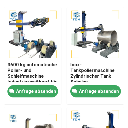
3600 kg automatische
Inox-
Polier- und
Tankpoliermaschine
Schleifmaschine
Zylindrischer Tank
Industriezweitkopf für
Schalen
Tankfahrzeuge
Innenoberfläche
Zu Hause
Anfrage absenden
Anfrage absenden
Metallpoliermaschine
Produkte
Über uns