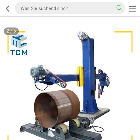
2
/
5