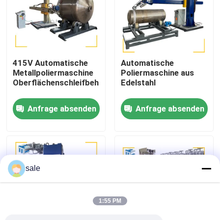
Werksbesichtigung
Qualitätskontrolle
415V Automatische
Automatische
Metallpoliermaschine
Poliermaschine aus
Oberflächenschleifbehälter
Edelstahl
Kontakt mit uns
Anfrage absenden
Anfrage absenden
Neuigkeiten
Rechtssachen
sale
Bitte um ein Angebot
1:55 PM
Tankpoliermaschine