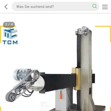
2
/
4