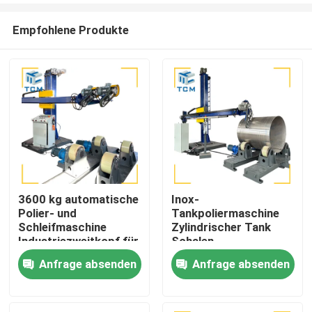
Empfohlene Produkte
3600 kg automatische
Inox-
Polier- und
Tankpoliermaschine
Zu Hause
Schleifmaschine
Zylindrischer Tank
Industriezweitkopf für
Schalen
Tankfahrzeuge
Innenoberfläche
Anfrage absenden
Anfrage absenden
Produkte
Metallpoliermaschine
Über uns