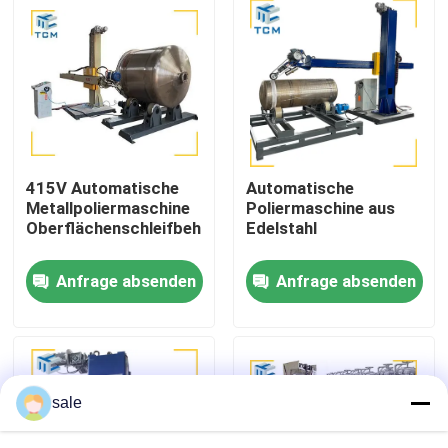
Werksbesichtigung
Qualitätskontrolle
Kontakt mit uns
415V Automatische
Automatische
Metallpoliermaschine
Poliermaschine aus
Oberflächenschleifbehälter
Edelstahl
Neuigkeiten
Anfrage absenden
Anfrage absenden
Rechtssachen
Bitte um ein Angebot
sale
Tankpoliermaschine