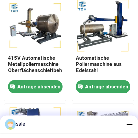
Werksbesichtigung
Qualitätskontrolle
Kontakt mit uns
415V Automatische
Automatische
Metallpoliermaschine
Poliermaschine aus
Oberflächenschleifbehälter
Edelstahl
Neuigkeiten
Anfrage absenden
Anfrage absenden
Rechtssachen
Bitte um ein Angebot
sale
Tankpoliermaschine