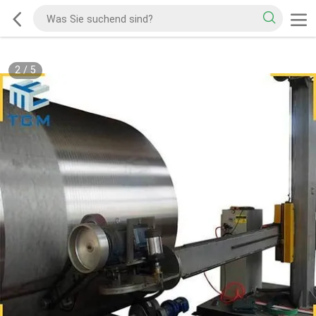
2
/
5