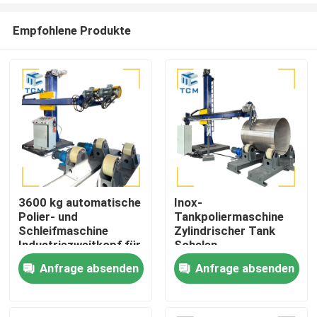
Empfohlene Produkte
3600 kg automatische
Inox-
Polier- und
Tankpoliermaschine
Zu Hause
Schleifmaschine
Zylindrischer Tank
Industriezweitkopf für
Schalen
Tankfahrzeuge
Innenoberfläche
Anfrage absenden
Anfrage absenden
Produkte
Metallpoliermaschine
Über uns