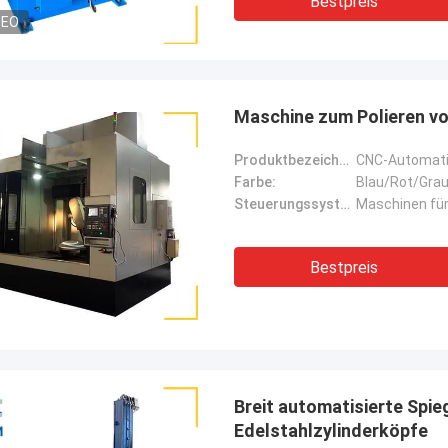
Bestpreis
DEO
Maschine zum Polieren vo
Produktbezeichnung:
CNC-Automatis
Farbe:
Blau/Rot/Gra
Steuerungssystem:
Maschinen für
Bestpreis
Breit automatisierte Spi
Edelstahlzylinderköpfe