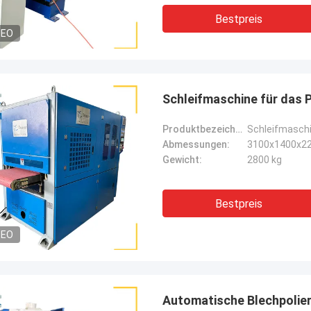
Bestpreis
DEO
Schleifmaschine für das 
Produktbezeichnung:
Schleifmaschi
Abmessungen:
3100x1400x2
Gewicht:
2800 kg
Bestpreis
DEO
Automatische Blechpolie