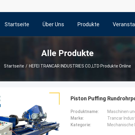
Startseite
Über Uns
Produkte
Veransta
Alle Produkte
Startseite
/
HEFEI TRANCAR INDUSTRIES CO.,LTD Produkte Online
Piston Puffing Rundrohrp
Produktname:
Maschinen und
Marke:
Trancar Indus
Kategorie:
Mechanische 