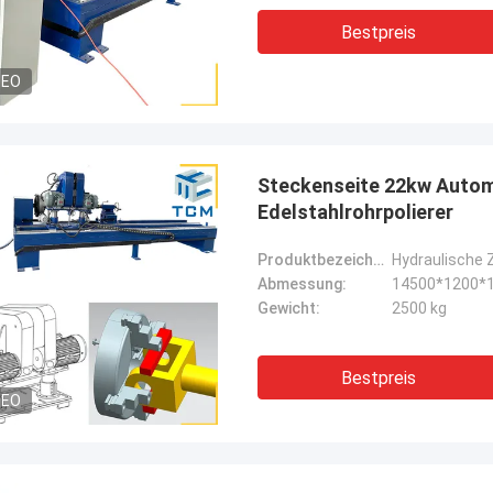
Bestpreis
DEO
Steckenseite 22kw Autom
Edelstahlrohrpolierer
Produktbezeichnung:
Abmessung:
14500*1200
Gewicht:
2500 kg
Bestpreis
DEO