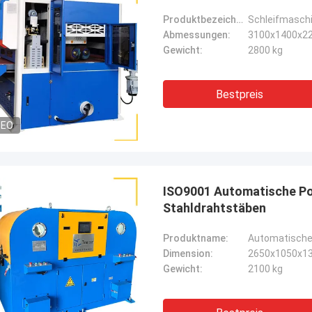
Produktbezeichnung:
Schleifmaschi
Abmessungen:
3100x1400x2
Gewicht:
2800 kg
Bestpreis
DEO
ISO9001 Automatische Pol
Stahldrahtstäben
Produktname:
Automatische 
Dimension:
2650x1050x1
Gewicht:
2100 kg