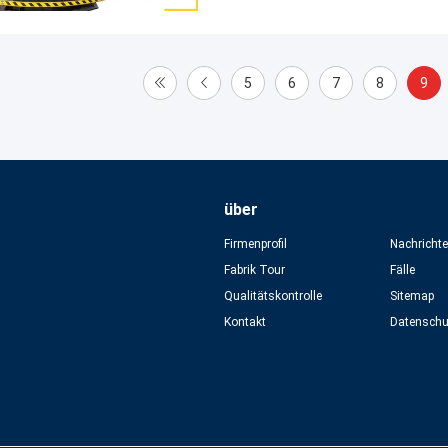
5
6
7
8
9
über
Firmenprofil
Nachricht
Fabrik Tour
Fälle
Qualitätskontrolle
Sitemap
Kontakt
Datensch