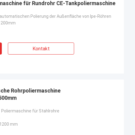
maschine für Rundrohr CE-Tankpoliermaschine
automatischen Polierung der Außenfläche von Ipe-Röhren
*1200mm
Kontakt
sche Rohrpoliermaschine
 7500mm
Poliermaschine für Stahlrohre
u
x 1200 mm