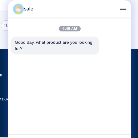
sale
10
11
12
6:49 AM
Good day, what product are you looking 
for?
Produkte
en
Tankpoliermaschine
Maschine zum Polieren der Spitze
Poliermaschine CNC
utz-Bestimmungen
Alle Kategorien