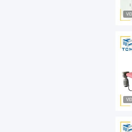
VI
VI