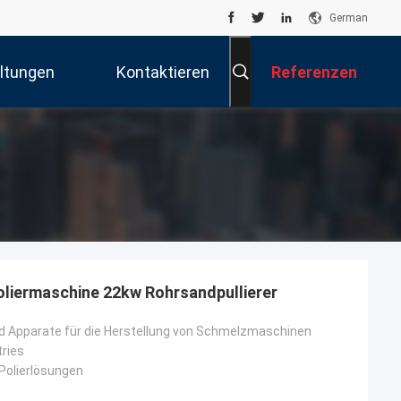
German
ltungen
Kontaktieren
Referenzen
Sie Uns
oliermaschine 22kw Rohrsandpullierer
 Apparate für die Herstellung von Schmelzmaschinen
tries
Polierlösungen