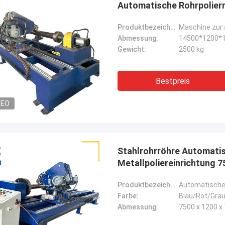
Automatische Rohrpolier
Produktbezeichnung:
Maschine zur 
Abmessung:
14500*1200
Gewicht:
2500 kg
Bestpreis
DEO
Stahlrohrröhre Automati
Metallpoliereinrichtung
Produktbezeichnung:
Automatische 
Farbe:
Blau/Rot/Gra
Abmessung:
7500 x 1200 