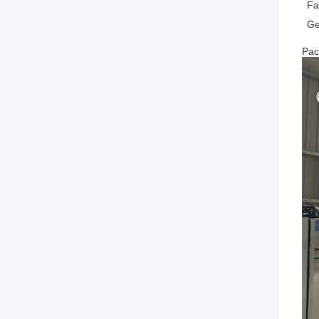
Fa
Ge
Pac