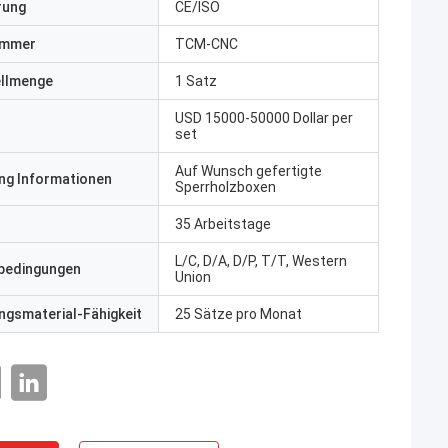
erung
CE/ISO
ummer
TCM-CNC
ellmenge
1 Satz
USD 15000-50000 Dollar per
set
Auf Wunsch gefertigte
ng Informationen
Sperrholzboxen
35 Arbeitstage
L/C, D/A, D/P, T/T, Western
bedingungen
Union
gsmaterial-Fähigkeit
25 Sätze pro Monat