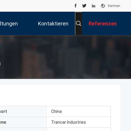
German
ltungen
Kontaktieren
Referenzen
Sie Uns
l
sort
China
ame
Trancar Industries