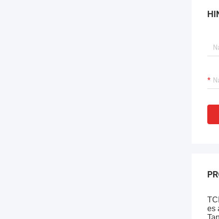
HI
PR
TCM
es 
Tan