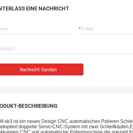
NTERLASS EINE NACHRICHT
Nachricht Senden
ODUKT-BESCHREIBUNG
-sk3 ist ein neues Design CNC automatisches Polieren Schl
adoptiert doppelte Servo-CNC-System mit zwei Schleifköpfen,
kkappen CNC voll automatische Poliermaschine,die speziell für