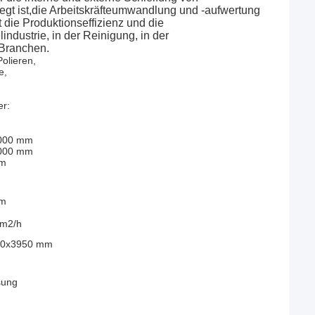
t ist,die Arbeitskräfteumwandlung und -aufwertung
 die Produktionseffizienz und die
lindustrie, in der Reinigung, in der
 Branchen.
olieren,
e,
r:
3000 mm
3000 mm
mm
μm
 m2/h
00x3950 mm
sung