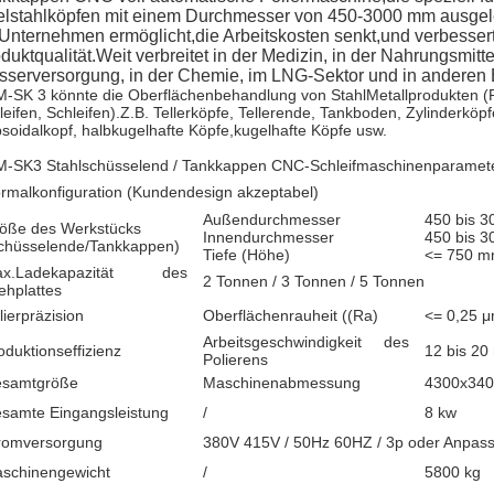
lstahlköpfen mit einem Durchmesser von 450-3000 mm ausgeleg
 Unternehmen ermöglicht,die Arbeitskosten senkt,und verbessert
duktqualität.Weit verbreitet in der Medizin, in der Nahrungsmitte
serversorgung, in der Chemie, im LNG-Sektor und in anderen
-SK 3 könnte die Oberflächenbehandlung von Stahl­Metallprodukten (P
leifen, Schleifen).Z.B. Tellerköpfe, Tellerende, Tankboden, Zylinderköpf
ipsoidalkopf, halbkugelhafte Köpfe,kugelhafte Köpfe usw.
-SK3 Stahlschüsselend / Tankkappen CNC-Schleifmaschinenparamete
rmalkonfiguration (Kundendesign akzeptabel)
Außendurchmesser
450 bis 
öße des Werkstücks
Innendurchmesser
450 bis 
chüsselende/Tankkappen)
Tiefe (Höhe)
<= 750 
ax.Ladekapazität des
2 Tonnen / 3 Tonnen / 5 Tonnen
ehplattes
lierpräzision
Oberflächenrauheit ((Ra)
<= 0,25 
Arbeitsgeschwindigkeit des
oduktionseffizienz
12 bis 20
Polierens
samtgröße
Maschinenabmessung
4300x34
samte Eingangsleistung
/
8 kw
romversorgung
380V 415V / 50Hz 60HZ / 3p oder Anpas
schinengewicht
/
5800 kg