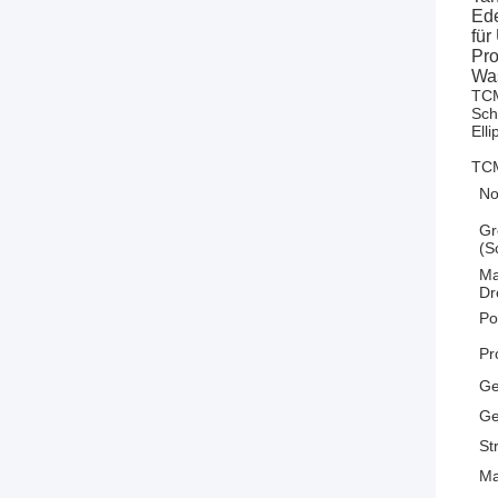
Ede
für
Pro
Was
TCM
Sch
Ell
TCM
No
Gr
(S
M
Dr
Po
Pr
Ge
Ge
St
Ma