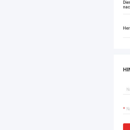
Die
nac
Her
HI