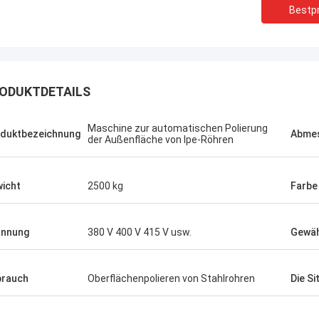
Bestpr
ODUKTDETAILS
Maschine zur automatischen Polierung
duktbezeichnung
Abme
der Außenfläche von Ipe-Röhren
icht
2500 kg
Farbe
annung
380 V 400 V 415 V usw.
Gewäh
rauch
Oberflächenpolieren von Stahlrohren
Die Si