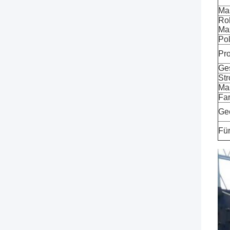
Ma
Ro
Ma
Pol
Pro
Ge
St
Ma
Fa
Gee
Für