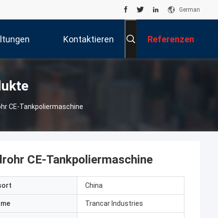
German
ltungen
Kontaktieren
Referenzen
Sie Uns
dukte
ohr CE-Tankpoliermaschine
drohr CE-Tankpoliermaschine
sort
China
ame
Trancar Industries