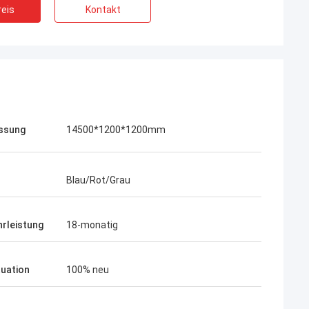
eis
Kontakt
ssung
14500*1200*1200mm
Blau/Rot/Grau
rleistung
18-monatig
tuation
100% neu