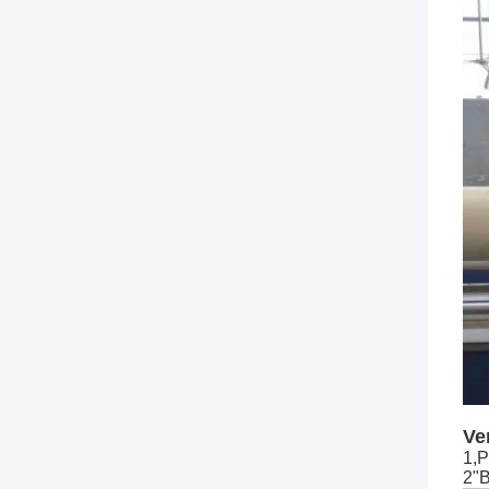
Ve
1,P
2"B