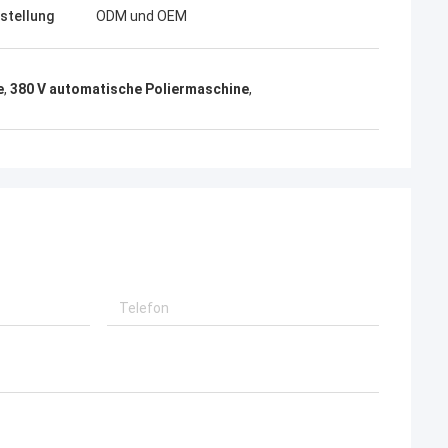
tstellung
ODM und OEM
e
,
380 V automatische Poliermaschine
,