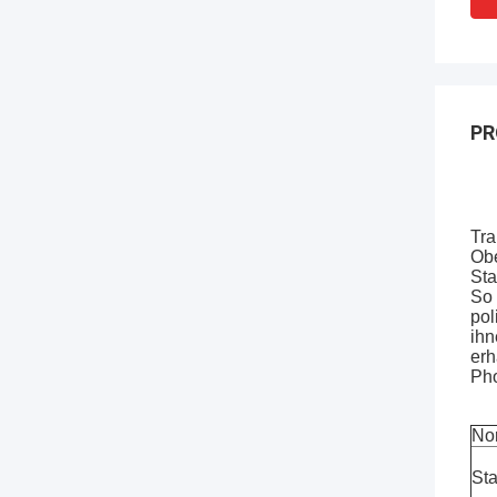
PR
Tra
Obe
Sta
So 
pol
ihn
erh
Pho
Nor
Sta