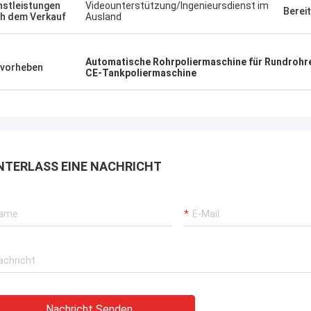
nstleistungen
Videounterstützung/Ingenieursdienst im
Berei
h dem Verkauf
Ausland
Automatische Rohrpoliermaschine für Rundrohr
vorheben
CE-Tankpoliermaschine
NTERLASS EINE NACHRICHT
Nachricht Senden