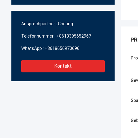
Ansprechpartner :
Cheung
Telefonnummer :
+8613395652967
PR
WhatsApp :
+8618656970696
Pro
Kontakt
Gew
Sp
Geb