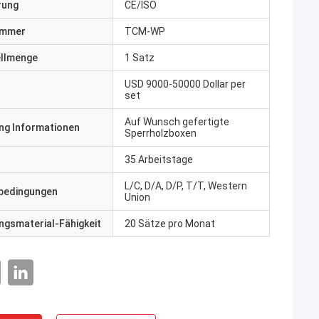
erung
CE/ISO
ummer
TCM-WP
ellmenge
1 Satz
USD 9000-50000 Dollar per
set
Auf Wunsch gefertigte
ng Informationen
Sperrholzboxen
35 Arbeitstage
L/C, D/A, D/P, T/T, Western
bedingungen
Union
gsmaterial-Fähigkeit
20 Sätze pro Monat