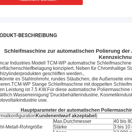
ODUKT-BESCHREIBUNG
Schleifmaschine zur automatischen Polierung der 
Kennzeichnu
ncar Industries Modell TCM-WP automatische Schleifmaschine i
rflächenschleifbelagung konzipiert, Neben für Chromhaltige S
hlzylinderprodukten geschliffen werden.,
könnte es Stahlrohrrohr, rundes Stäubchen, die Außenseite ei
ieren.TCM-WP Stange Schleifmaschine mit doppelten Schleifmot
en Leistung ist 7.5 KW.Für diese automatische Poliermaschine 
ältlich.Wasserreinigung"Druckbehälterindustrie, Kosmetikindust
tovoltaikindustrie usw.
Hauptparameter der automatischen Poliermaschin
malkonfiguration
Kundenentwurf akzeptabel
)
Max.Durchmesser
40 bis 
hl-Metall-Rohrgröße
Stärke
3 bis 1