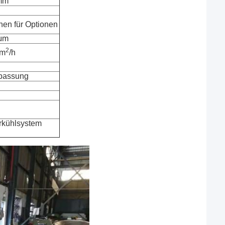
mm
nen für Optionen
 μm
2
 m
/h
npassung
rkühlsystem