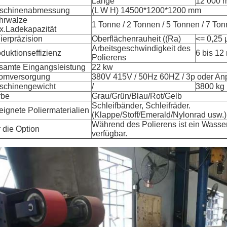
Länge
12 000 
schinenabmessung
(L W H) 14500*1200*1200 mm
hrwalze
1 Tonne / 2 Tonnen / 5 Tonnen / 7 Ton
x.Ladekapazität
ierpräzision
Oberflächenrauheit ((Ra)
<= 0,25
Arbeitsgeschwindigkeit des
duktionseffizienz
6 bis 12
Polierens
samte Eingangsleistung
22 kw
romversorgung
380V 415V / 50Hz 60HZ / 3p oder A
schinengewicht
/
3800 kg
rbe
Grau/Grün/Blau/Rot/Gelb
Schleifbänder, Schleifräder.
ignete Poliermaterialien
(Klappe/Stoff/Emerald/Nylonrad usw.)
Während des Polierens ist ein Wasse
 die Option
verfügbar.