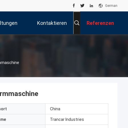
German
ltungen
Kontaktieren
Referenzen
Sie Uns
rmmaschine
ormmaschine
sort
China
ame
Trancar Industries