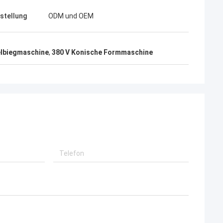
tstellung
ODM und OEM
lbiegmaschine
,
380 V Konische Formmaschine