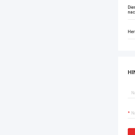
Die
nac
Her
HI