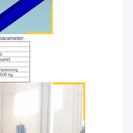
parameter:
)
0
tahl/)
Anpassung
500 kg