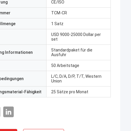
erung
CE/ISO
ummer
TCM-CR
ellmenge
1 Satz
USD 9000-25000 Dollar per
set
Standardpaket für die
ng Informationen
Ausfuhr
50 Arbeitstage
L/C, D/A, D/P, T/T, Western
bedingungen
Union
gsmaterial-Fähigkeit
25 Sätze pro Monat