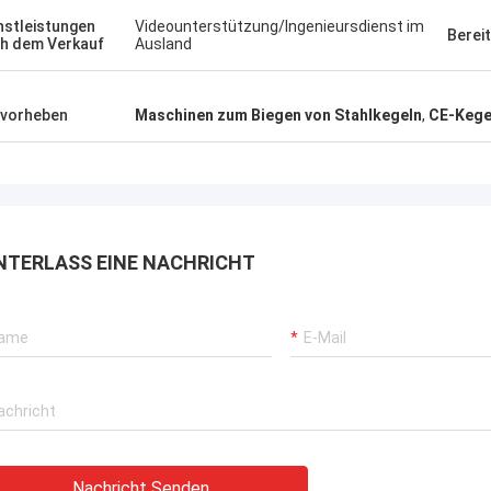
nstleistungen
Videounterstützung/Ingenieursdienst im
Berei
h dem Verkauf
Ausland
vorheben
Maschinen zum Biegen von Stahlkegeln
,
CE-Kege
NTERLASS EINE NACHRICHT
Nachricht Senden