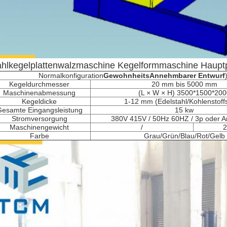
ahlkegelplattenwalzmaschine Kegelformmaschine Haupt
Normalkonfiguration
Gewohnheit
s
Annehmbarer Entwurf
Kegeldurchmesser
20 mm bis 5000 mm
Maschinenabmessung
(L × W × H) 3500*1500*200
Kegeldicke
1-12 mm (Edelstahl/Kohlenstoffs
esamte Eingangsleistung
15 kw
Stromversorgung
380V 415V / 50Hz 60HZ / 3p oder 
Maschinengewicht
/
2
Farbe
Grau/Grün/Blau/Rot/Gelb