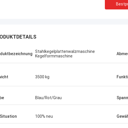
Bestpr
ODUKTDETAILS
Stahlkegelplattenwalzmaschine
duktbezeichnung
Abme
Kegelformmaschine
icht
3500 kg
Funkt
be
Blau/Rot/Grau
Span
 Situation
100% neu
Gewäh