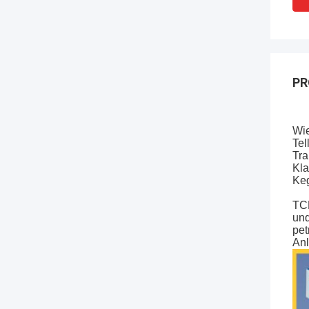
PR
Wie
Tel
Tra
Kla
Keg
TCM
und
pet
Anl