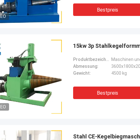
Bestpreis
DEO
15kw 3p Stahlkegelform
Produktbezeichnung:
Maschinen und
Abmessung:
3600x1800x2
Gewicht:
4500 kg
Bestpreis
DEO
Stahl CE-Kegelbiegmasc