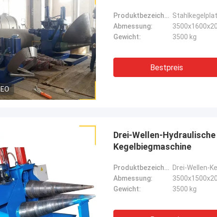
Produktbezeichnung:
Stahlkegelpl
Abmessung:
3500x1600x2
Gewicht:
3500 kg
Bestpreis
DEO
Drei-Wellen-Hydraulisch
Kegelbiegmaschine
Produktbezeichnung:
Drei-Wellen-K
Abmessung:
3500x1500x2
Gewicht:
3500 kg