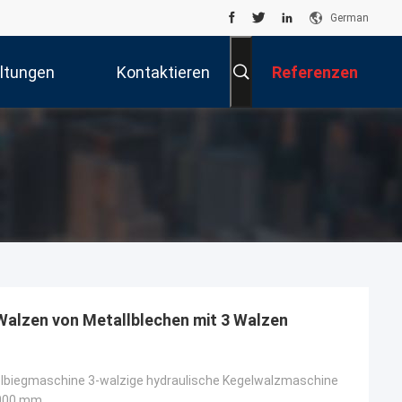
German
ltungen
Kontaktieren
Referenzen
Sie Uns
Walzen von Metallblechen mit 3 Walzen
elbiegmaschine 3-walzige hydraulische Kegelwalzmaschine
000 mm