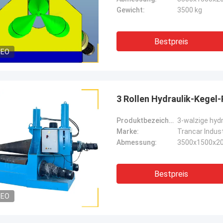
Gewicht:
3500 kg
Bestpreis
DEO
3 Rollen Hydraulik-Kegel
Produktbezeichnung:
3-walzige hyd
Marke:
Trancar Indus
Abmessung:
3500x1500x2
Bestpreis
DEO