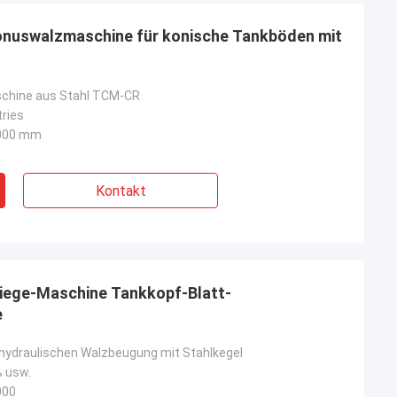
onuswalzmaschine für konische Tankböden mit
chine aus Stahl TCM-CR
tries
000 mm
Kontakt
biege-Maschine Tankkopf-Blatt-
e
hydraulischen Walzbeugung mit Stahlkegel
 usw.
000