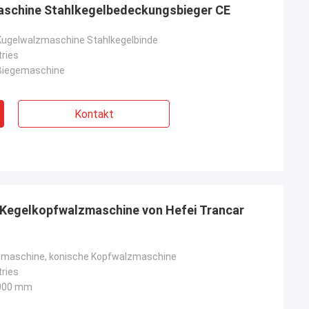
aschine Stahlkegelbedeckungsbieger CE
Kugelwalzmaschine Stahlkegelbinde
tries
 Biegemaschine
Kontakt
 Kegelkopfwalzmaschine von Hefei Trancar
lzmaschine, konische Kopfwalzmaschine
tries
000 mm