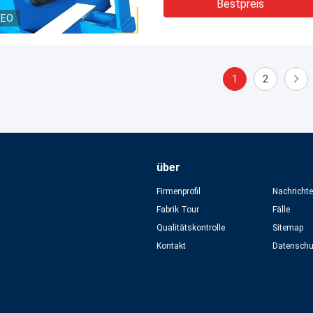
Bestpreis
DEO
1
2
über
Firmenprofil
Nachricht
Fabrik Tour
Fälle
Qualitätskontrolle
Sitemap
Kontakt
Datensch