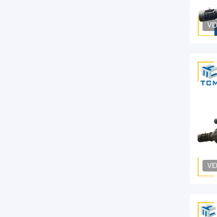
VI
VI