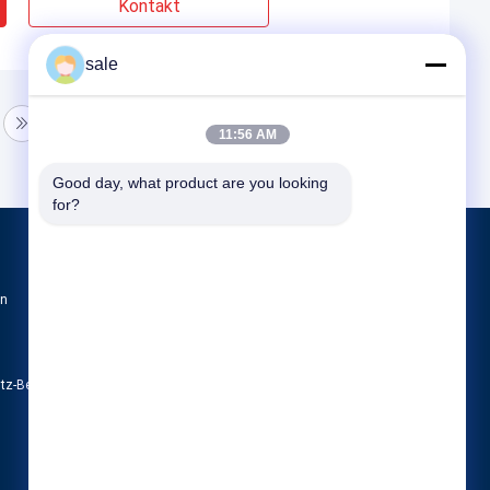
Kontakt
sale
11:56 AM
Good day, what product are you looking 
for?
Produkte
en
Tankpoliermaschine
Maschine zum Polieren der Spitze
Poliermaschine CNC
utz-Bestimmungen
Alle Kategorien