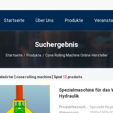
Startseite
Über Uns
Produkte
Veransta
Suchergebnis
Startseite
/
Produkte
/
Cone Rolling Machine Online-Hersteller
lwörter [ cone rolling machine ] Spiel
12
produits.
Spezialmaschine für das 
Hydraulik
Produktbezeichnung:
Spezielle Keg
Abmessung:
3500x1500x2