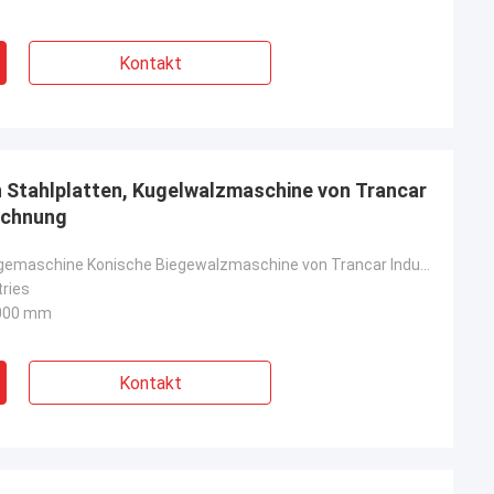
Kontakt
 Stahlplatten, Kugelwalzmaschine von Trancar
ichnung
Stahlblechbiegemaschine Konische Biegewalzmaschine von Trancar Industries
tries
000 mm
Kontakt