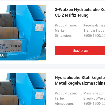
3-Walzen Hydraulische K
CE-Zertifizierung
Produktname:
Kegelwalzmas
Marke:
Trancar Indus
Dimension:
3500x1500x2
Bestpreis
DEO
Hydraulische Stahlkegel
Metallkegelwalzmaschin
Produktbezeichnung:
Maschine zur 
Farbe:
Blau/Rot/Weiß
Abmessung:
3500*1500*2