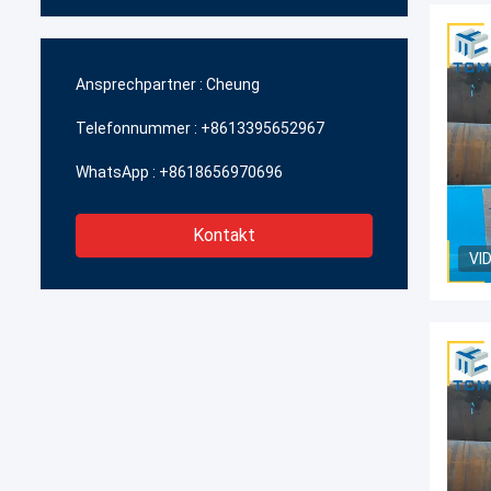
Ansprechpartner :
Cheung
Telefonnummer :
+8613395652967
WhatsApp :
+8618656970696
Kontakt
VI