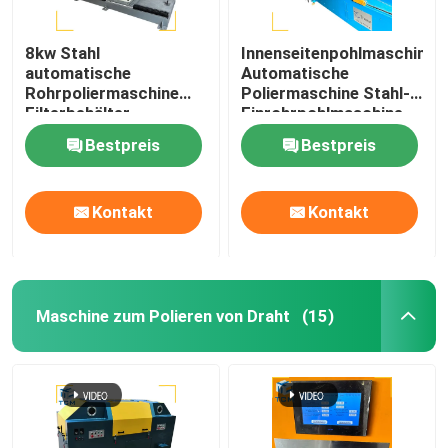
8kw Stahl
Innenseitenpohlmaschine
automatische
Automatische
Rohrpoliermaschine
Poliermaschine Stahl-
Filterbehälter
Einrohrpohlmaschine
Oberflächenpolieren
Bestpreis
Bestpreis
Kontakt
Kontakt
Maschine zum Polieren von Draht
(15)