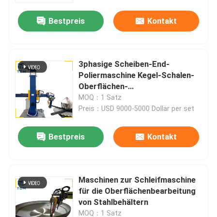
Bestpreis
Kontakt
3phasige Scheiben-End-
Poliermaschine Kegel-Schalen-
Oberflächen-
Metallpoliermaschine
MOQ：1 Satz
Preis：USD 9000-5000 Dollar per set
Bestpreis
Kontakt
Zu Hause
Maschinen zur Schleifmaschine
Produkte
für die Oberflächenbearbeitung
von Stahlbehältern
Über uns
MOQ：1 Satz