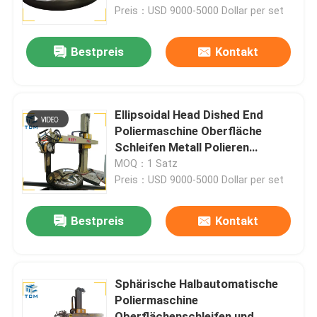
Preis：USD 9000-5000 Dollar per set
Werksbesichtigung
Bestpreis
Kontakt
Qualitätskontrolle
Ellipsoidal Head Dished End
Kontakt mit uns
Poliermaschine Oberfläche
Schleifen Metall Polieren
Polieren
MOQ：1 Satz
Neuigkeiten
Preis：USD 9000-5000 Dollar per set
Rechtssachen
Bestpreis
Kontakt
Bitte um ein Angebot
Sphärische Halbautomatische
Poliermaschine
Tankpoliermaschine
Oberflächenschleifen und