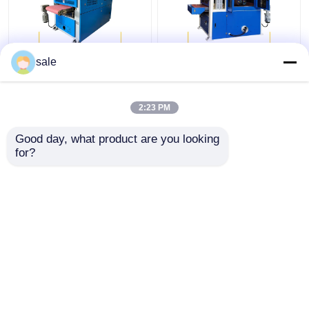
Schleifmaschine für
Automatische
sale
das Polieren von
Blechpoliermaschine
Stahlblechen
Schleifmaschine
2200mm
2:23 PM
Bestpreis
Bestpreis
Good day, what product are you looking 
for?
Kontakt
Kontakt
Sehen Sie mehr an
Startseite
Über uns
Kontakt
Sitemap
Datenschutzrichtlinie