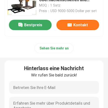
Polieren
MOQ：1 Satz
Preis：USD 9000-5000 Dollar per set
Maschine zum Polieren der Spitze
Bestpreis
Kontakt
Poliermaschine CNC
Automatische Rohrpoliermaschine
Sehen Sie mehr an
Maschine zum Polieren von Draht
Hinterlass eine Nachricht
Blechpoliermaschine
Wir rufen Sie bald zurück!
Automatische Poliermaschine mit Stahlellebogen
Schweißplaner