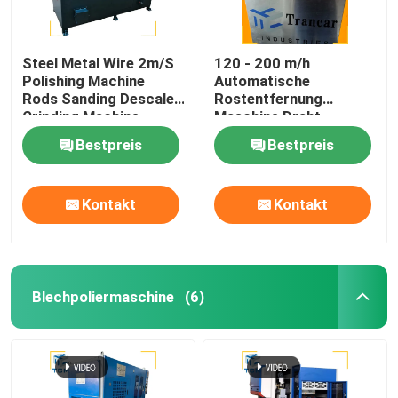
Steel Metal Wire 2m/S
120 - 200 m/h
Polishing Machine
Automatische
Rods Sanding Descale
Rostentfernung
Grinding Machine
Maschine Draht
Oberfläche Schleifen
Bestpreis
Bestpreis
Linishing
Kontakt
Kontakt
Blechpoliermaschine
(6)