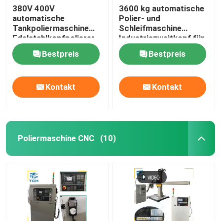
380V 400V
3600 kg automatische
automatische
Polier- und
Tankpoliermaschine
Schleifmaschine
Edelstahlkopfpolierer
Industriezweitkopf für
Tankschalenpolierer
Tankfahrzeuge
Bestpreis
Bestpreis
Kontakt
Kontakt
Poliermaschine CNC
(10)