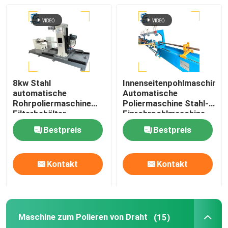
Maschine zum Polieren der Spitze
Poliermaschine CNC
8kw Stahl
Innenseitenpohlmaschine
Automatische Rohrpoliermaschine
automatische
Automatische
Rohrpoliermaschine
Poliermaschine Stahl-
Filterbehälter
Einrohrpohlmaschine
Maschine zum Polieren von Draht
Oberflächenpolieren
Bestpreis
Bestpreis
Blechpoliermaschine
Kontakt
Kontakt
Automatische Poliermaschine mit Stahlellebogen
Maschine zum Polieren von Draht
(15)
Schweißplaner