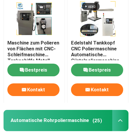
Werksbesichtigung
Qualitätskontrolle
Maschine zum Polieren
Edelstahl Tankkopf
von Flächen mit CNC-
CNC Poliermaschine
Kontakt mit uns
Schleifmaschine
Automatische
Tankschiffe Metall
Gürtelpoliermaschine
Spiegelpolieren
Bestpreis
Bestpreis
Neuigkeiten
Kontakt
Kontakt
Rechtssachen
Bitte um ein Angebot
Automatische Rohrpoliermaschine
(25)
Tankpoliermaschine