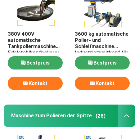
380V 400V
3600 kg automatische
automatische
Polier- und
Tankpoliermaschine
Schleifmaschine
Edelstahlkopfpolierer
Industriezweitkopf für
Tankschalenpolierer
Tankfahrzeuge
Bestpreis
Bestpreis
Kontakt
Kontakt
Maschine zum Polieren der Spitze
(28)