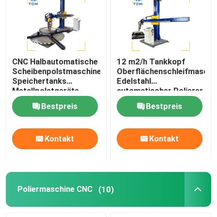
CNC Halbautomatische
12 m2/h Tankkopf
Scheibenpolstmaschine
Oberflächenschleifmaschi
Speichertanks
Edelstahl
Metallpolstgeräte
automatischer Polierer
Bestpreis
Bestpreis
Kontakt
Kontakt
Zu Hause
Produkte
Poliermaschine CNC
(10)
Über uns