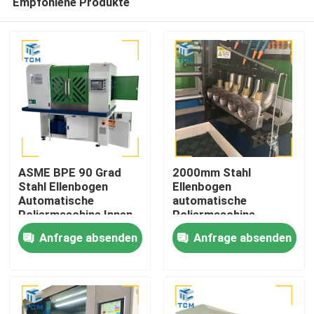
Empfohlene Produkte
ASME BPE 90 Grad
2000mm Stahl
Stahl Ellenbogen
Ellenbogen
Automatische
automatische
Poliermaschine Innen-
Poliermaschine
Zu Hause
PLC
Bender
Anfrage absenden
Anfrage absenden
Poliermaschine
Produkte
Über uns