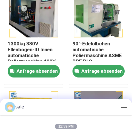
Werksbesichtigung
Qualitätskontrolle
1300kg 380V
90°-Edelölbchen
Ellenbogen-ID Innen
automatische
Kontakt mit uns
automatische
Poliermaschine ASME
Poliermaschine 400V
BPE PLC
automatische
Anfrage absenden
Anfrage absenden
Neuigkeiten
Metallpolierung
Rechtssachen
sale
Bitte um ein Angebot
11:59 PM
Tankpoliermaschine