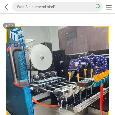
2
/
7