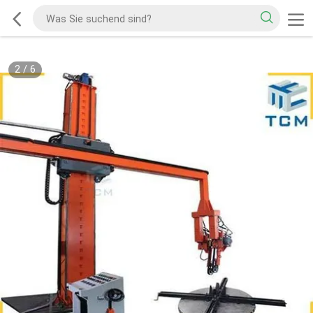
2
/
6