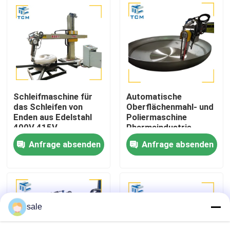
Werksbesichtigung
Qualitätskontrolle
Kontakt mit uns
Schleifmaschine für
Automatische
das Schleifen von
Oberflächenmahl- und
Enden aus Edelstahl
Poliermaschine
Neuigkeiten
400V 415V
Pharmaindustrie
12m2/Stunde
Metallpolieren
Anfrage absenden
Anfrage absenden
Oberflächensandung
Rechtssachen
Bitte um ein Angebot
sale
Tankpoliermaschine