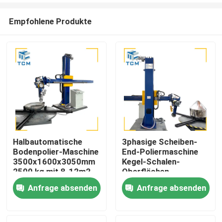
Empfohlene Produkte
Halbautomatische
3phasige Scheiben-
Bodenpolier-Maschine
End-Poliermaschine
Zu Hause
3500x1600x3050mm
Kegel-Schalen-
2500 kg mit 8-12m2
Oberflächen-
pro Stunde Effizienz
Metallpoliermaschine
Anfrage absenden
Anfrage absenden
Produkte
Über uns